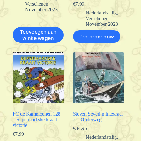
Verschenen
€
7.99
November 2023
Nederlandstalig
,
Verschenen
November 2023
Toevoegen aan
Pre-order now
winkelwagen
FC de Kampioenen 128
Steven Severijn Integraal
– Supermarkske kraait
2 – Onderweg
victorie
€
34.95
€
7.99
Nederlandstalig
,