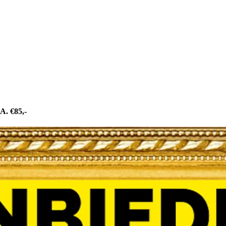
 €85,-