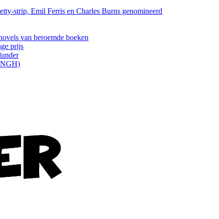
tty-strip, Emil Ferris en Charles Burns genomineerd
els van beroemde boeken
ge prijs
lunder
ONGH)