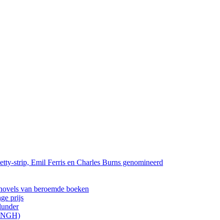
tty-strip, Emil Ferris en Charles Burns genomineerd
els van beroemde boeken
ge prijs
lunder
ONGH)