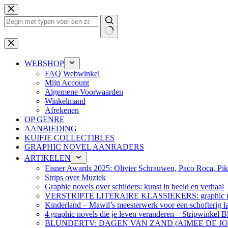
Ga
naar
de
inhoud
Geen
resultaten
WEBSHOP
FAQ Webwinkel
Mijn Account
Algemene Voorwaarden
Winkelmand
Afrekenen
OP GENRE
AANBIEDING
KUIFJE COLLECTIBLES
GRAPHIC NOVEL AANRADERS
ARTIKELEN
Eisner Awards 2025: Olivier Schrauwen, Paco Roca, Pike
Strips over Muziek
Graphic novels over schilders: kunst in beeld en verhaal
VERSTRIPTE LITERAIRE KLASSIEKERS: graphic nov
Kinderland – Mawil’s meesterwerk voor een schofterig la
4 graphic novels die je leven veranderen – Stripwinkel B
BLUNDERTV: DAGEN VAN ZAND (AIMEE DE J