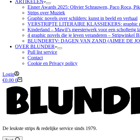
ARTIKELEN
Eisner Awards 2025: Olivier Schrauwen, Paco Roca, Pike
Strips over Muziek
Graphic novels over schilders: kunst in beeld en verhaal
VERSTRIPTE LITERAIRE KLASSIEKERS: graphic nov
Kinderland – Mawil’s meesterwerk voor een schofterig la
4 graphic novels die je leven veranderen – Stripwinkel B
BLUNDERTV: DAGEN VAN ZAND (AIMEE DE J
OVER BLUNDER
Pull list service
Contact
Cookie en Privacy policy
Login
Winkelwagen
€
0.00
0
De leukste strips & redelijke service sinds 1979.