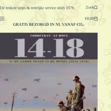
Ga
naar
Zoek
De leukste strips & redelijke service sinds 1979.
de
inhoud
€
0.00
Winkelwagen
GRATIS BEZORGD IN NL VANAF €35,-