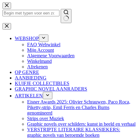
Ga
naar
de
inhoud
Geen
resultaten
WEBSHOP
FAQ Webwinkel
Mijn Account
Algemene Voorwaarden
Winkelmand
Afrekenen
OP GENRE
AANBIEDING
KUIFJE COLLECTIBLES
GRAPHIC NOVEL AANRADERS
ARTIKELEN
Eisner Awards 2025: Olivier Schrauwen, Paco Roca,
Piketty-strip, Emil Ferris en Charles Burns
genomineerd
Strips over Muziek
Graphic novels over schilders: kunst in beeld en verhaal
VERSTRIPTE LITERAIRE KLASSIEKERS:
graphic novels van beroemde boeken