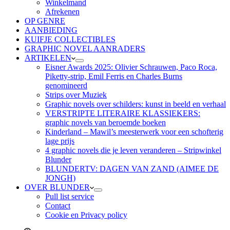
Winkelmand
Afrekenen
OP GENRE
AANBIEDING
KUIFJE COLLECTIBLES
GRAPHIC NOVEL AANRADERS
ARTIKELEN
Eisner Awards 2025: Olivier Schrauwen, Paco Roca,
Piketty-strip, Emil Ferris en Charles Burns
genomineerd
Strips over Muziek
Graphic novels over schilders: kunst in beeld en verhaal
VERSTRIPTE LITERAIRE KLASSIEKERS:
graphic novels van beroemde boeken
Kinderland – Mawil’s meesterwerk voor een schofterig
lage prijs
4 graphic novels die je leven veranderen – Stripwinkel
Blunder
BLUNDERTV: DAGEN VAN ZAND (AIMEE DE
JONGH)
OVER BLUNDER
Pull list service
Contact
Cookie en Privacy policy