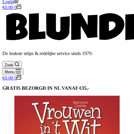
Login
Winkelwagen
€
0.00
0
De leukste strips & redelijke service sinds 1979.
Zoek
Menu
Winkelwagen
€
0.00
0
GRATIS BEZORGD IN NL VANAF €35,-