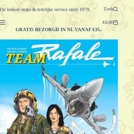
Ga
naar
Zoek
De leukste strips & redelijke service sinds 1979.
de
inhoud
€
0.00
Winkelwagen
GRATIS BEZORGD IN NL VANAF €35,-