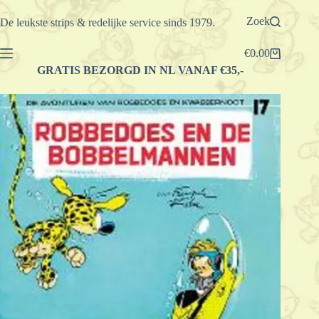
Ga
naar
Zoek
De leukste strips & redelijke service sinds 1979.
de
inhoud
€
0.00
Winkelwagen
GRATIS BEZORGD IN NL VANAF €35,-