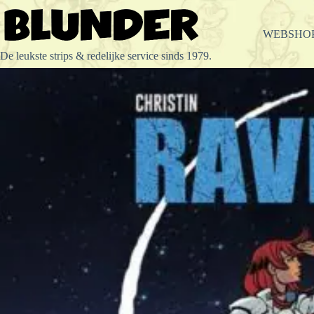
Ga
naar
de
WEBSHO
inhoud
De leukste strips & redelijke service sinds 1979.