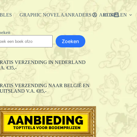
IBLES
GRAPHIC NOVEL AANRADERS
ARTIKELEN
€
0.00
Winkelwagen
oeken
Zoeken
RATIS VERZENDING IN NEDERLAND
.A. €35,-
RATIS VERZENDING NAAR BELGIË EN
UITSLAND V.A. €85,-