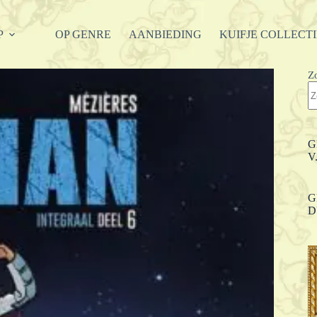
P
OP GENRE
AANBIEDING
KUIFJE COLLECT
Z
G
V
G
D