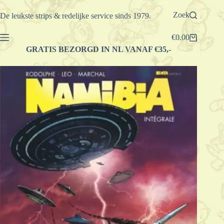
Ga
naar
Zoek
De leukste strips & redelijke service sinds 1979.
de
inhoud
€
0.00
Winkelwagen
GRATIS BEZORGD IN NL VANAF €35,-