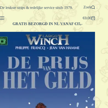
Ga
naar
Zoek
De leukste strips & redelijke service sinds 1979.
de
inhoud
€
0.00
Winkelwagen
GRATIS BEZORGD IN NL VANAF €35,-