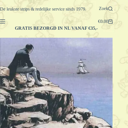
Ga
naar
Zoek
De leukste strips & redelijke service sinds 1979.
de
inhoud
€
0.00
Winkelwagen
GRATIS BEZORGD IN NL VANAF €35,-