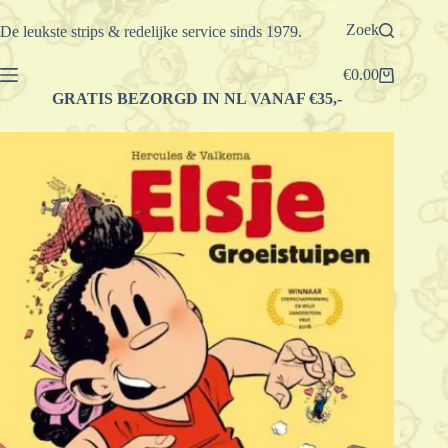
Ga
naar
Zoek
De leukste strips & redelijke service sinds 1979.
de
inhoud
€
0.00
Winkelwagen
GRATIS BEZORGD IN NL VANAF €35,-