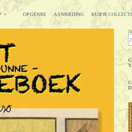
P
OP GENRE
AANBIEDING
KUIFJE COLLECT
Z
G
V
G
D