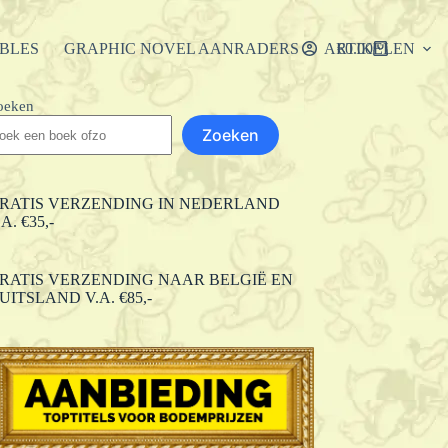
IBLES
GRAPHIC NOVEL AANRADERS
ARTIKELEN
€
0.00
Winkelwagen
oeken
Zoeken
RATIS VERZENDING IN NEDERLAND
.A. €35,-
RATIS VERZENDING NAAR BELGIË EN
UITSLAND V.A. €85,-