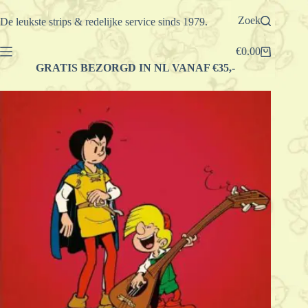
Ga
naar
Zoek
De leukste strips & redelijke service sinds 1979.
de
inhoud
€
0.00
Winkelwagen
GRATIS BEZORGD IN NL VANAF €35,-