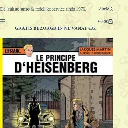
Ga
naar
Zoek
De leukste strips & redelijke service sinds 1979.
de
inhoud
€
0.00
Winkelwagen
GRATIS BEZORGD IN NL VANAF €35,-