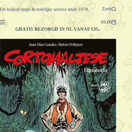
Ga
naar
Zoek
De leukste strips & redelijke service sinds 1979.
de
inhoud
€
0.00
Winkelwagen
GRATIS BEZORGD IN NL VANAF €35,-