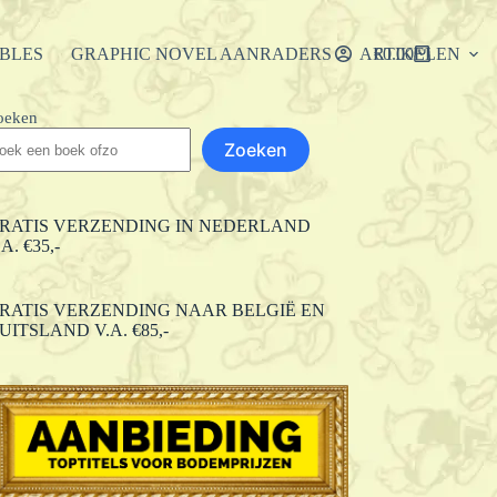
IBLES
GRAPHIC NOVEL AANRADERS
ARTIKELEN
€
0.00
Winkelwagen
oeken
Zoeken
RATIS VERZENDING IN NEDERLAND
.A. €35,-
RATIS VERZENDING NAAR BELGIË EN
UITSLAND V.A. €85,-