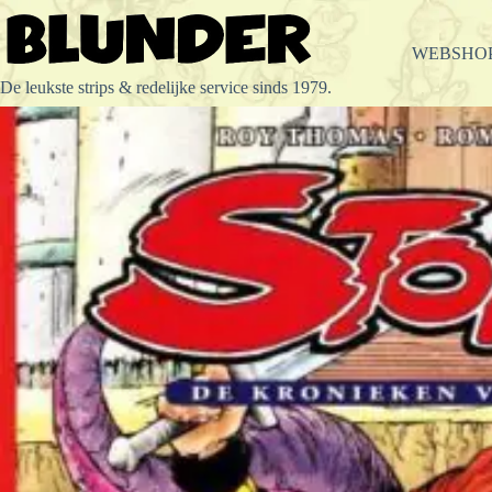
Ga
naar
de
WEBSHO
inhoud
De leukste strips & redelijke service sinds 1979.