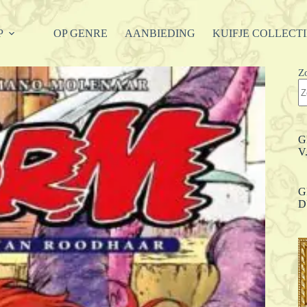
P
OP GENRE
AANBIEDING
KUIFJE COLLECT
Z
G
V
G
D