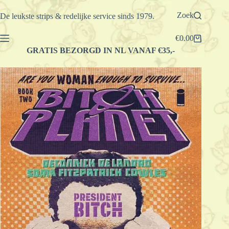
Ga
naar
Zoek
De leukste strips & redelijke service sinds 1979.
de
inhoud
€
0.00
Winkelwagen
GRATIS BEZORGD IN NL VANAF €35,-