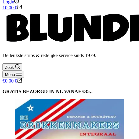
Login
Winkelwagen
€
0.00
0
De leukste strips & redelijke service sinds 1979.
Zoek
Menu
Winkelwagen
€
0.00
0
GRATIS BEZORGD IN NL VANAF €35,-