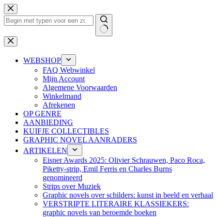
Ga
naar
de
inhoud
Geen
resultaten
WEBSHOP
FAQ Webwinkel
Mijn Account
Algemene Voorwaarden
Winkelmand
Afrekenen
OP GENRE
AANBIEDING
KUIFJE COLLECTIBLES
GRAPHIC NOVEL AANRADERS
ARTIKELEN
Eisner Awards 2025: Olivier Schrauwen, Paco Roca,
Piketty-strip, Emil Ferris en Charles Burns
genomineerd
Strips over Muziek
Graphic novels over schilders: kunst in beeld en verhaal
VERSTRIPTE LITERAIRE KLASSIEKERS:
graphic novels van beroemde boeken