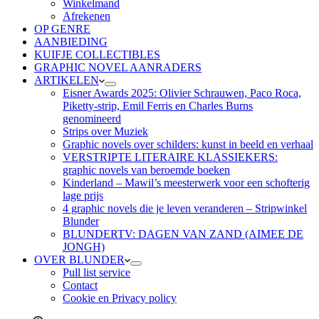
Winkelmand
Afrekenen
OP GENRE
AANBIEDING
KUIFJE COLLECTIBLES
GRAPHIC NOVEL AANRADERS
ARTIKELEN
Eisner Awards 2025: Olivier Schrauwen, Paco Roca,
Piketty-strip, Emil Ferris en Charles Burns
genomineerd
Strips over Muziek
Graphic novels over schilders: kunst in beeld en verhaal
VERSTRIPTE LITERAIRE KLASSIEKERS:
graphic novels van beroemde boeken
Kinderland – Mawil’s meesterwerk voor een schofterig
lage prijs
4 graphic novels die je leven veranderen – Stripwinkel
Blunder
BLUNDERTV: DAGEN VAN ZAND (AIMEE DE
JONGH)
OVER BLUNDER
Pull list service
Contact
Cookie en Privacy policy