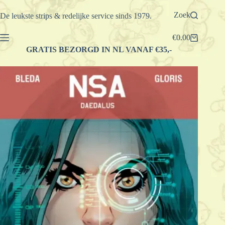
Ga
naar
Zoek
De leukste strips & redelijke service sinds 1979.
de
inhoud
€
0.00
Winkelwagen
GRATIS BEZORGD IN NL VANAF €35,-