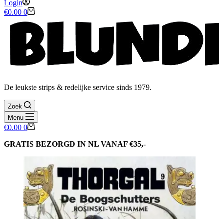
Login
Winkelwagen
€
0.00
0
De leukste strips & redelijke service sinds 1979.
Zoek
Menu
Winkelwagen
€
0.00
0
GRATIS BEZORGD IN NL VANAF €35,-