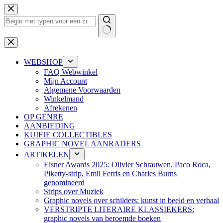
Ga
naar
de
inhoud
Geen
resultaten
WEBSHOP
FAQ Webwinkel
Mijn Account
Algemene Voorwaarden
Winkelmand
Afrekenen
OP GENRE
AANBIEDING
KUIFJE COLLECTIBLES
GRAPHIC NOVEL AANRADERS
ARTIKELEN
Eisner Awards 2025: Olivier Schrauwen, Paco Roca,
Piketty-strip, Emil Ferris en Charles Burns
genomineerd
Strips over Muziek
Graphic novels over schilders: kunst in beeld en verhaal
VERSTRIPTE LITERAIRE KLASSIEKERS:
graphic novels van beroemde boeken