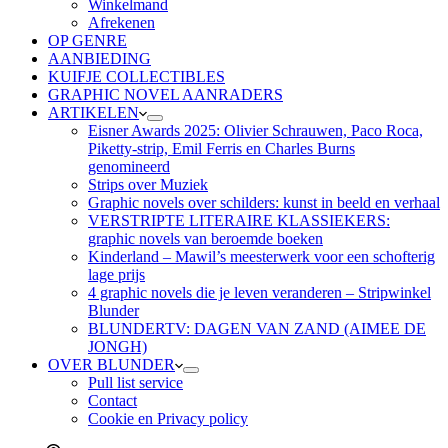
Winkelmand
Afrekenen
OP GENRE
AANBIEDING
KUIFJE COLLECTIBLES
GRAPHIC NOVEL AANRADERS
ARTIKELEN
Eisner Awards 2025: Olivier Schrauwen, Paco Roca,
Piketty-strip, Emil Ferris en Charles Burns
genomineerd
Strips over Muziek
Graphic novels over schilders: kunst in beeld en verhaal
VERSTRIPTE LITERAIRE KLASSIEKERS:
graphic novels van beroemde boeken
Kinderland – Mawil’s meesterwerk voor een schofterig
lage prijs
4 graphic novels die je leven veranderen – Stripwinkel
Blunder
BLUNDERTV: DAGEN VAN ZAND (AIMEE DE
JONGH)
OVER BLUNDER
Pull list service
Contact
Cookie en Privacy policy