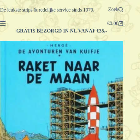
Ga
naar
Zoek
De leukste strips & redelijke service sinds 1979.
de
inhoud
€
0.00
Winkelwagen
GRATIS BEZORGD IN NL VANAF €35,-