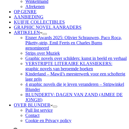
Winkelmand
Afrekenen
OP GENRE
AANBIEDING
KUIFJE COLLECTIBLES
GRAPHIC NOVEL AANRADERS
ARTIKELEN
Eisner Awards 2025: Olivier Schrauwen, Paco Roca,
Piketty-strip, Emil Ferris en Charles Burns
genomineerd
Strips over Muziek
Graphic novels over schilders: kunst in beeld en verhaal
VERSTRIPTE LITERAIRE KLASSIEKERS:
graphic novels van beroemde boeken
Kinderland – Mawil’s meesterwerk voor een schofterig
lage prijs
4 graphic novels die je leven veranderen – Stripwinkel
Blunder
BLUNDERTV: DAGEN VAN ZAND (AIMEE DE
JONGH)
OVER BLUNDER
Pull list service
Contact
Cookie en Privacy policy