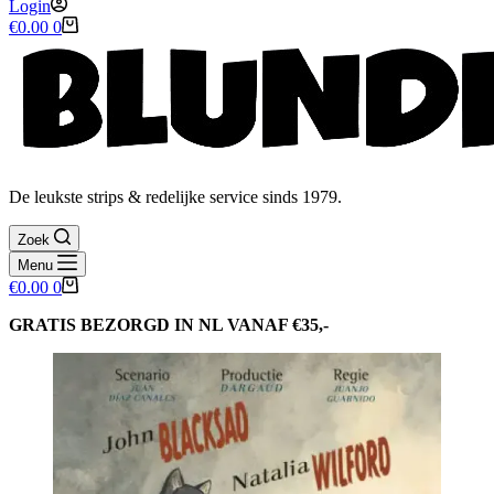
Login
Winkelwagen
€
0.00
0
De leukste strips & redelijke service sinds 1979.
Zoek
Menu
Winkelwagen
€
0.00
0
GRATIS BEZORGD IN NL VANAF €35,-