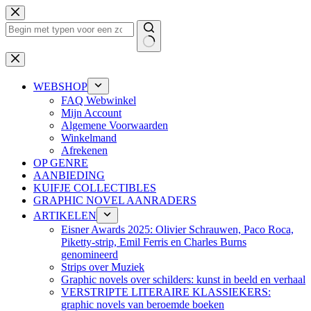
Ga
naar
de
inhoud
Geen
resultaten
WEBSHOP
FAQ Webwinkel
Mijn Account
Algemene Voorwaarden
Winkelmand
Afrekenen
OP GENRE
AANBIEDING
KUIFJE COLLECTIBLES
GRAPHIC NOVEL AANRADERS
ARTIKELEN
Eisner Awards 2025: Olivier Schrauwen, Paco Roca,
Piketty-strip, Emil Ferris en Charles Burns
genomineerd
Strips over Muziek
Graphic novels over schilders: kunst in beeld en verhaal
VERSTRIPTE LITERAIRE KLASSIEKERS:
graphic novels van beroemde boeken