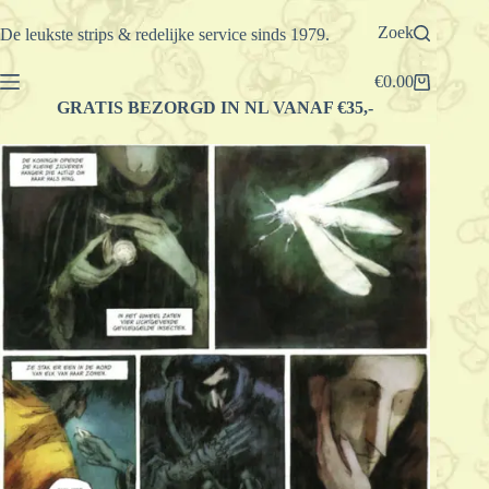
Ga
naar
Zoek
De leukste strips & redelijke service sinds 1979.
de
inhoud
€
0.00
Winkelwagen
GRATIS BEZORGD IN NL VANAF €35,-